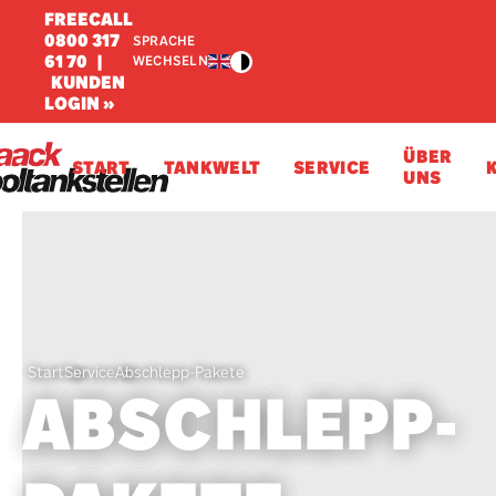
FREECALL
0800 317
SPRACHE
61 70
|
WECHSELN
KUNDEN
LOGIN »
ÜBER
START
TANKWELT
SERVICE
UNS
Start
Service
Abschlepp-Pakete
ABSCHLEPP-