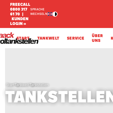
FREECALL
0800 317
SPRACHE
61 70
|
WECHSELN
KUNDEN
LOGIN »
ÜBER
START
TANKWELT
SERVICE
UNS
Start
Tankwelt
Tankstellen
TANKSTELLE