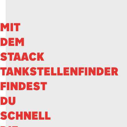
MIT
DEM
STAACK
TANKSTELLENFINDER
FINDEST
DU
SCHNELL