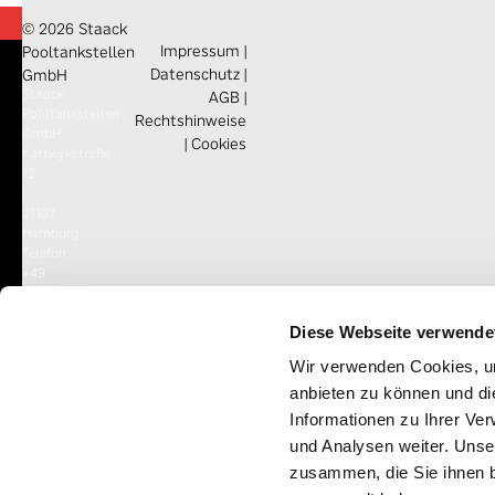
© 2026 Staack
Impressum
|
Pooltankstellen
Datenschutz
|
GmbH
Staack
AGB
|
Pooltankstellen
Rechtshinweise
GmbH
|
Cookies
Kattwykstraße
12
|
21107
Hamburg
Telefon:
+49
(0)40
3176170
Diese Webseite verwende
E-
Mail:
Wir verwenden Cookies, um
info@staack-
pooltankstellen.d
e
anbieten zu können und di
Informationen zu Ihrer Ve
und Analysen weiter. Unse
zusammen, die Sie ihnen b