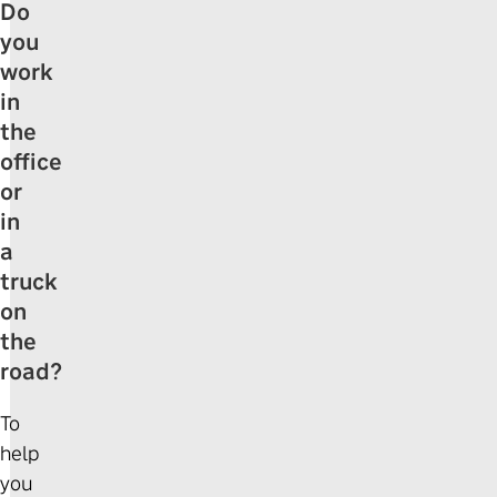
Do
you
work
in
the
office
or
in
a
truck
on
the
road?
To
help
you