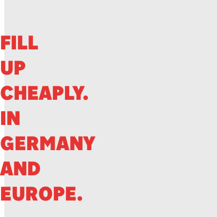
FILL
UP
CHEAPLY.
IN
GERMANY
AND
EUROPE.