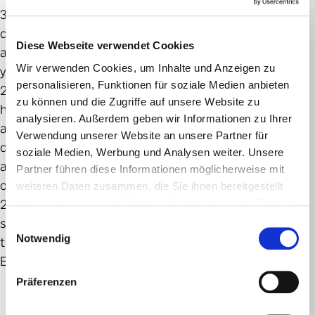
365
days
Diese Webseite verwendet Cookies
a
Wir verwenden Cookies, um Inhalte und Anzeigen zu
year,
personalisieren, Funktionen für soziale Medien anbieten
24
zu können und die Zugriffe auf unsere Website zu
hours
analysieren. Außerdem geben wir Informationen zu Ihrer
a
Verwendung unserer Website an unsere Partner für
day,
soziale Medien, Werbung und Analysen weiter. Unsere
at
Partner führen diese Informationen möglicherweise mit
our
weiteren Daten zusammen, die Sie ihnen bereitgestellt
2000
haben oder die sie im Rahmen Ihrer Nutzung der Dienste
gesammelt haben.
stations
Einwilligungsauswahl
Notwendig
throughout
Europe.
Präferenzen