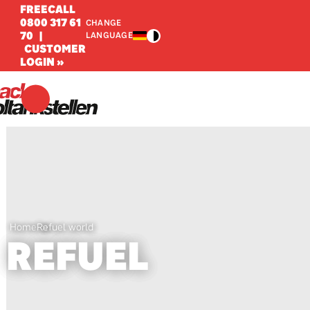
FREECALL
0800 317 61
CHANGE
70
|
LANGUAGE
CUSTOMER
LOGIN »
Home
Refuel world
REFUEL