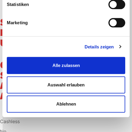
Statistiken
SIMPLY
Marketing
FILL
UP
Details zeigen
CONVENIENT,
Alle zulassen
SAFE
AND
Auswahl erlauben
AFFORDABLE.
Ablehnen
Cashless
No