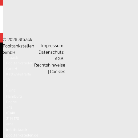
© 2026 Staack
Impressum
|
Pooltankstellen
Datenschutz
|
GmbH
Staack
AGB
|
Pooltankstellen
Rechtshinweise
GmbH
|
Cookies
Kattwykstraße
12
|
21107
Hamburg
Phone:
+49
(0)40
3176170
email:
info@staack-
pooltankstellen.de